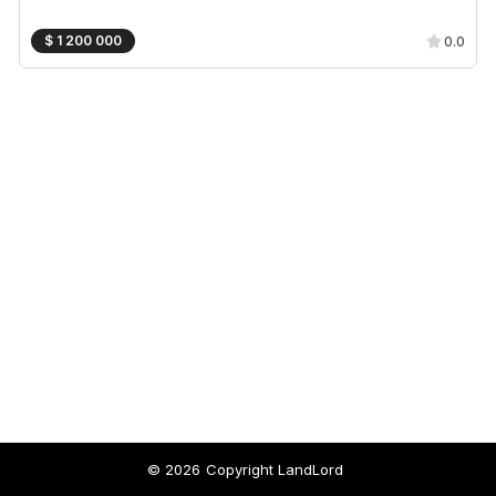
$
1 200 000
0.0
© 2026
Copyright LandLord